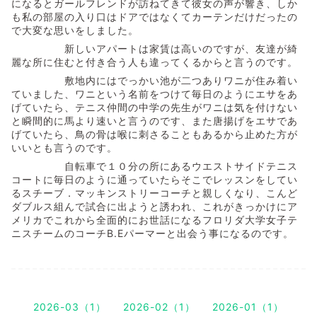
になるとガールフレンドが訪ねてきて彼女の声が響き、しか
も私の部屋の入り口はドアではなくてカーテンだけだったの
で大変な思いをしました。
新しいアパートは家賃は高いのですが、友達が綺
麗な所に住むと付き合う人も違ってくるからと言うのです。
敷地内にはでっかい池が二つありワニが住み着い
ていました、ワニという名前をつけて毎日のようにエサをあ
げていたら、テニス仲間の中学の先生がワニは気を付けない
と瞬間的に馬より速いと言うのです、また唐揚げをエサであ
げていたら、鳥の骨は喉に刺さることもあるから止めた方が
いいとも言うのです。
自転車で１０分の所にあるウエストサイドテニス
コートに毎日のように通っていたらそこでレッスンをしてい
るスチーブ．マッキンストリーコーチと親しくなり、こんど
ダブルス組んで試合に出ようと誘われ、これがきっかけにア
メリカでこれから全面的にお世話になるフロリダ大学女子テ
ニスチームのコーチB.Eパーマーと出会う事になるのです。
2026-03（1）
2026-02（1）
2026-01（1）