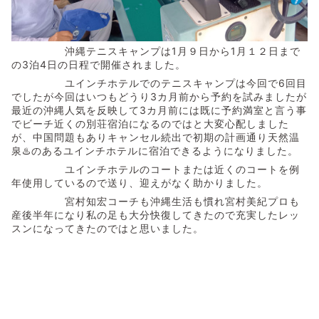
沖縄テニスキャンプは1月９日から1月１２日まで
の3泊4日の日程で開催されました。
ユインチホテルでのテニスキャンプは今回で6回目
でしたが今回はいつもどうり3カ月前から予約を試みましたが
最近の沖縄人気を反映して3カ月前には既に予約満室と言う事
でビーチ近くの別荘宿泊になるのではと大変心配しました
が、中国問題もありキャンセル続出で初期の計画通り天然温
泉♨️のあるユインチホテルに宿泊できるようになりました。
ユインチホテルのコートまたは近くのコートを例
年使用しているので送り、迎えがなく助かりました。
宮村知宏コーチも沖縄生活も慣れ宮村美紀プロも
産後半年になり私の足も大分快復してきたので充実したレッ
スンになってきたのではと思いました。