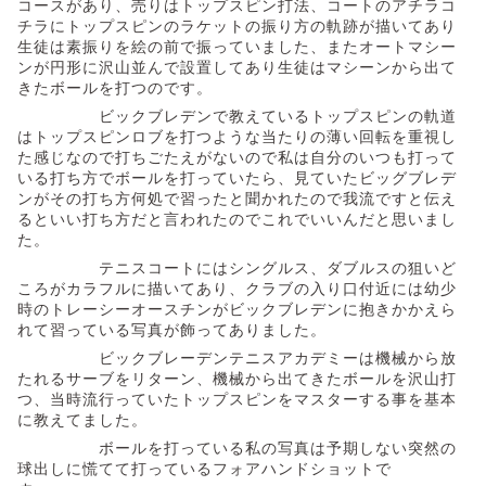
コースがあり、売りはトップスピン打法、コートのアチラコ
チラにトップスピンのラケットの振り方の軌跡が描いてあり
生徒は素振りを絵の前で振っていました、またオートマシー
ンが円形に沢山並んで設置してあり生徒はマシーンから出て
きたボールを打つのです。
ビックブレデンで教えているトップスピンの軌道
はトップスピンロブを打つような当たりの薄い回転を重視し
た感じなので打ちごたえがないので私は自分のいつも打って
いる打ち方でボールを打っていたら、見ていたビッグブレデ
ンがその打ち方何処で習ったと聞かれたので我流ですと伝え
るといい打ち方だと言われたのでこれでいいんだと思いまし
た。
テニスコートにはシングルス、ダブルスの狙いど
ころがカラフルに描いてあり、クラブの入り口付近には幼少
時のトレーシーオースチンがビックブレデンに抱きかかえら
れて習っている写真が飾ってありました。
ビックブレーデンテニスアカデミーは機械から放
たれるサーブをリターン、機械から出てきたボールを沢山打
つ、当時流行っていたトップスピンをマスターする事を基本
に教えてました。
ボールを打っている私の写真は予期しない突然の
球出しに慌てて打っているフォアハンドショットで