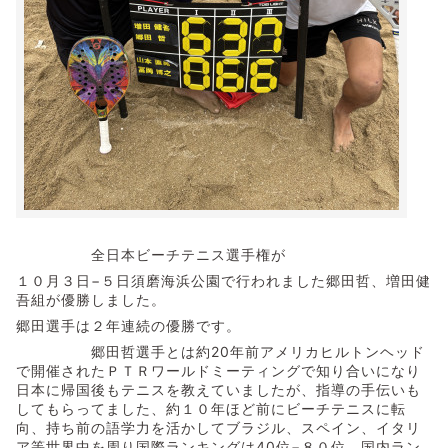
全日本ビーチテニス選手権が
１０月３日−５日須磨海浜公園で行われました郷田哲、増田健
吾組が優勝しました。
郷田選手は２年連続の優勝です。
郷田哲選手とは約20年前アメリカヒルトンヘッド
で開催されたＰＴＲワールドミーティングで知り合いになり
日本に帰国後もテニスを教えていましたが、指導の手伝いも
してもらってました、約１０年ほど前にビーチテニスに転
向、持ち前の語学力を活かしてブラジル、スペイン、イタリ
ア等世界中を周り国際ランキングは40位−８０位、国内ラン