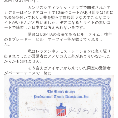
本円で30万円です。
カンザスシティラケットクラブで開催されたア
カデミーはインドアコートで10面位コートがあり照明は1面に
100個位付いており天井を照らす間接照明なのでこんなにラ
イトがいるんだと思いました、夕方になるとライトの無いコ
ートで練習した日本では考えられない事です。
講師はUSPTAの会長であるビル テイム、往年
の名プレーヤー ビル マーフィー等が教えてくれまし
た。
私はレッスン中デモストレーションに良く駆り
出されましたが受講者にアメリカ人以外があまりいなかった
からかも知れません。
そう言えばアイオアから来ていた同室の受講者
がパーマーテニスで一緒に