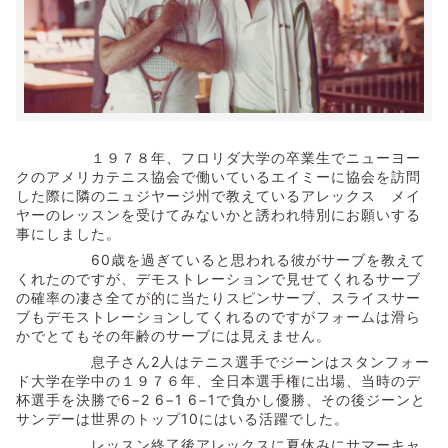
１９７８年、フロリダ大学の卒業生でニューヨー
クのアメリカテニス協会で働いているエイミーに協会を訪問
した際に隣のニュジヤージ州で教えているアレックス メイ
ヤーのレッスンを受けてみないかと誘われ特別にお願いする
事にしました。
60歳を過ぎていると思われる彼がサーブを教えて
くれたのですが、デモストレーションで見せてくれるサーブ
の確率の凄さ全てが的に当たりスピンサーブ、スライスサー
ブもデモストレーションしてくれるのですがフォームは滑ら
かでとてもその年齢のサーブには見えません。
息子さん2人はテニス選手でジーンはスタンフォー
ド大学在学中の１９７６年、全日本選手権に出場、当時のデ
杯選手を決勝で6−2 6−1 6−1で負かし優勝、その後ジーンと
サンデーは世界のトップ10にはいる活躍でした。
レッスン終了後アレックスに夏休みにサマーキャ