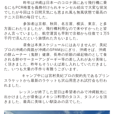
昨年は冲縄は日本一のコロナ渦にあり飛行機に乗
るにもPCR検査を義務付けられキャンセル続出で大変な状況
でしたが今回は５日間天気にも恵まれ風も無風状態で最高の
テニス日和の毎日でした。
参加者は京都、秋田、名古屋、横浜、東京、と多
方面にわたりましたが、飛行機利用なので来やすかったと皆
さん言っていました、航空運賃も早割で京都から往復で１万5
千円で済んだという旅慣れた方もいました。
昼食は本来スケジュールにはありませんが、美紀
プロの冲縄の両親が冲縄のSPAMおにぎり、沖縄そば、沖縄
の餅ムーチー（鬼餅）健康、長寿の祈願の縁起物のとして食
される餅やサーターアンダーギー等の差し入れがあり美味し
く頂きました、昨年もそういえば差し入れしていただきまし
た。いつも大量の手作り有難うございます。
キャンプ中には宮村美紀プロの契約先であるプリン
スラケットから最新のラケットも沢山用意され試打会も行わ
れました。
レッスンが終了した翌日は希望者のみで冲縄観光に
出かけましたが昼食はメキシコ料理のタコス、タコメシを頂
きました、最高に美味しい馴染みの店でした。