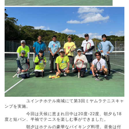
ユインチホテル南城にて第3回ミヤムラテニスキャ
ンプを実施。
今回は天候に恵まれ日中は20度-22度、朝夕も18
度と短パン、半袖でテニスを楽しむ事ができました。
朝夕はホテルの豪華なバイキング料理、昼食は付