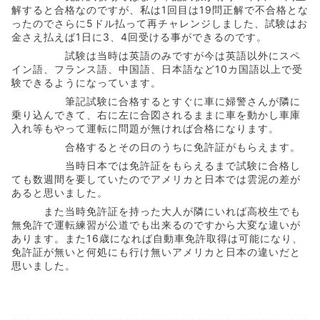
解すると合格なのですが、私は1回目は19問正解で不合格とな
ったのでさらに5ドル払って再チャレンジしました、試験はお
金さえ払えば1日に3、4回受ける事ができるのです。
試験は当時は英語のみですが今は英語以外にスペ
イン語、フランス語、中国語、日本語など10カ国語以上で受
験できるようになっています。
筆記試験に合格するとすぐに車に婦警さんが隣に
乗り込んできて、右に左に合図されるままに車を動かし車庫
入れ等もやって運転に問題が無ければ合格になります。
合格するとその日のうちに免許証がもらえます。
当時日本では免許証をもらえるまで試験に合格し
ても数週間を要していたのでアメリカと日本では雲泥の差が
あると思いました。
また当時免許証を持った大人が隣にいれば高校生でも
無免許で運転練習が公道でも出来るのですから大変な違いが
あります。また16歳になれば自動車免許取得は可能になり、
免許証が無いと何処にも行け無いアメリカと日本の違いだと
思いました。