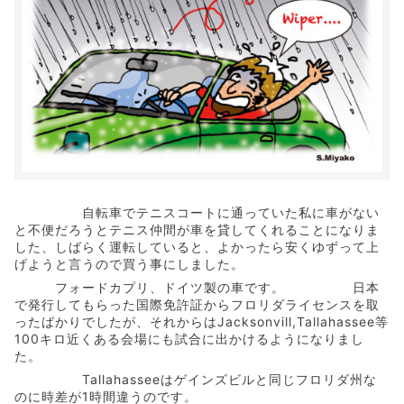
自転車でテニスコートに通っていた私に車がない
と不便だろうとテニス仲間が車を貸してくれることになりま
した、しばらく運転していると、よかったら安くゆずって上
げようと言うので買う事にしました。
フォードカプリ、ドイツ製の車です。 日本
で発行してもらった国際免許証からフロリダライセンスを取
ったばかりでしたが、それからはJacksonvill,Tallahassee等
100キロ近くある会場にも試合に出かけるようになりまし
た。
Tallahasseeはゲインズビルと同じフロリダ州な
のに時差が1時間違うのです。