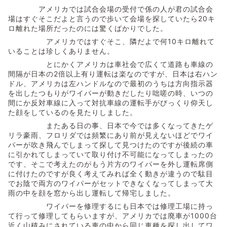
アメリカでは試合会場の受付で係の人が君の試合会
場はすぐそこだよと言うので歩いて会場を探していたら20キ
ロ離れた場所だったのには驚くばかりでした。
アメリカではすぐそこ、隣だよで何10キロ離れて
いることは珍しくありません。
とにかくアメリカは車社会で広くて道路も車線の
間隔が日本の2倍以上有り運転は楽なのですが、日本は右ハン
ドル、アメリカは左ハンドルなので最初のうちは方向指示器
を出したつもりがワイパーが動きだしたり咄嗟の時、いつの
間にか反対車線に入って対抗車線の運転手がびっくり仰天し
た顔をしているのを見たりしました。
またある日の事、日本で今では多くなってきたゲ
リラ豪雨、フロリダでは頻繁にあり前が見えないほどでワイ
パーが吹き飛んでしまって探して見つけたのですが後続の車
に引かれてしまっていて取り付け不可能になってしまったの
です、そこで考えたのがもう片方のワイパーを外し運転席側
に付けたのですが良く考えてみれば全く動きが違うので駄目
でお陰で両方のワイパーがセットできなくなってしまって大
雨の中を顔を窓から出し運転して帰宅しました。
ワイパーを修理するにも日本では修理工場に持っ
て行って修理してもらいますが、アメリカでは廃車が1000台
近く山積みにされている車の中から同じ車種を探し出してワ